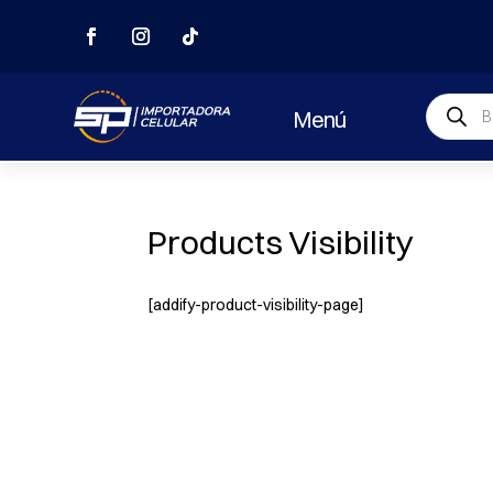
Búsqued
Menú
de
producto
Products Visibility
[addify-product-visibility-page]