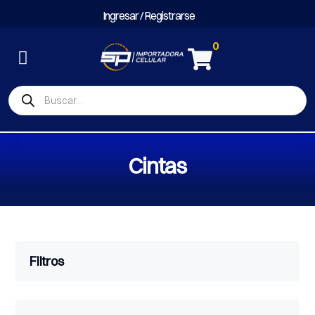
Ingresar / Registrarse
0

Búsqueda
de
productos
Cintas
Filtros