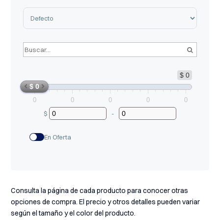
Sort Products
$ 0
$ 0
0
0
0
0
0
$
-
Minimum Price
Maximum Price
En Oferta
Consulta la página de cada producto para conocer otras
opciones de compra. El precio y otros detalles pueden variar
según el tamaño y el color del producto.