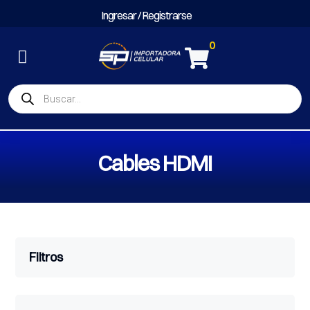
Ingresar / Registrarse
0

Búsqueda
de
productos
Cables HDMI
Filtros