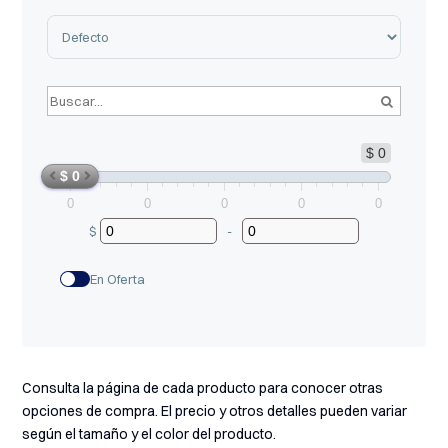
Sort Products
$ 0
$ 0
0
0
0
0
0
$
-
Minimum Price
Maximum Price
En Oferta
Consulta la página de cada producto para conocer otras
opciones de compra. El precio y otros detalles pueden variar
según el tamaño y el color del producto.