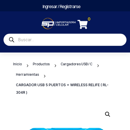
Ingresar / Registrarse
0

Búsqueda
de
productos
Inicio
Productos
Cargadores USB / C
5
5
5
Herramientas
5
CARGADOR USB 5 PUERTOS + WIRELESS RELIFE ( RL-
304R )