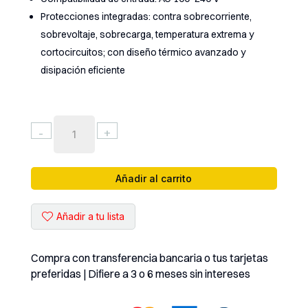
Protecciones integradas: contra sobrecorriente,
sobrevoltaje, sobrecarga, temperatura extrema y
cortocircuitos; con diseño térmico avanzado y
disipación eficiente
CARGADOR
-
+
USB
5
PUERTOS
Añadir al carrito
+
WIRELESS
Añadir a tu lista
RELIFE
(
RL-
Compra con transferencia bancaria o tus tarjetas
304R
preferidas | Difiere a 3 o 6 meses sin intereses
)
cantidad