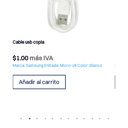
Cable usb copia
AUDÍ
$
1.00
más IVA
$
7.7
olor:
Marca: Samsung Entrada: Micro-v8 Color: Blanco
Baterí
Añadir al carrito
Ve