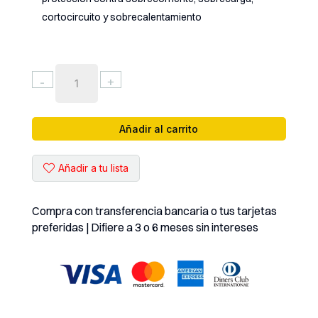
cortocircuito y sobrecalentamiento
CARGADOR
-
+
USB
7
PUERTOS
Añadir al carrito
QIANLI
(
Añadir a tu lista
K367H
)
cantidad
Compra con transferencia bancaria o tus tarjetas
preferidas | Difiere a 3 o 6 meses sin intereses