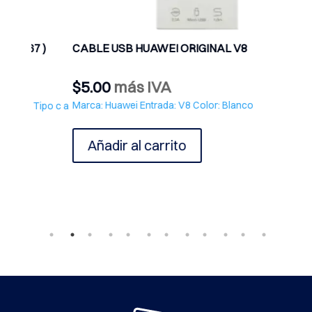
)
CABLE USB HUAWEI ORIGINAL V8
Prueba
$
5.00
más IVA
$
9.5
Marca: Huawei Entrada: V8 Color: Blanco
Marca:
po c a
Añadir al carrito
Ve