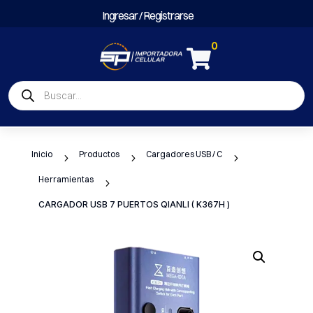
Ingresar / Registrarse
0

Búsqueda
de
productos
Inicio
Productos
Cargadores USB / C
5
5
5
Herramientas
5
CARGADOR USB 7 PUERTOS QIANLI ( K367H )