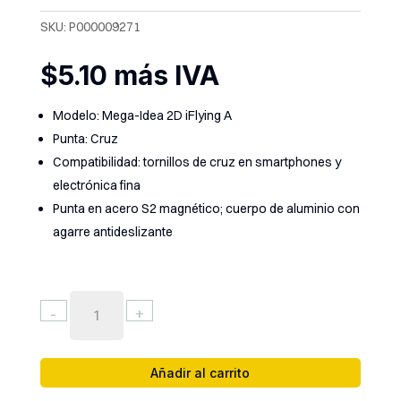
SKU:
P000009271
$
5.10
más IVA
Modelo: Mega-Idea 2D iFlying A
Punta: Cruz
Compatibilidad: tornillos de cruz en smartphones y
electrónica fina
Punta en acero S2 magnético; cuerpo de aluminio con
agarre antideslizante
DESARMADOR
-
+
IFLYING
2D
(
Añadir al carrito
A