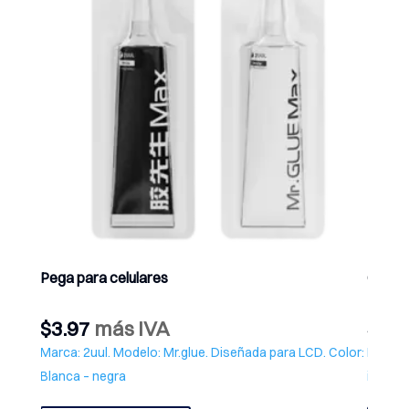
Pega para celulares
Cable 
$
3.97
más IVA
$
1.7
Marca: 2uul. Modelo: Mr.glue. Diseñada para LCD. Color:
Marca:
Blanca – negra
iphone
Este