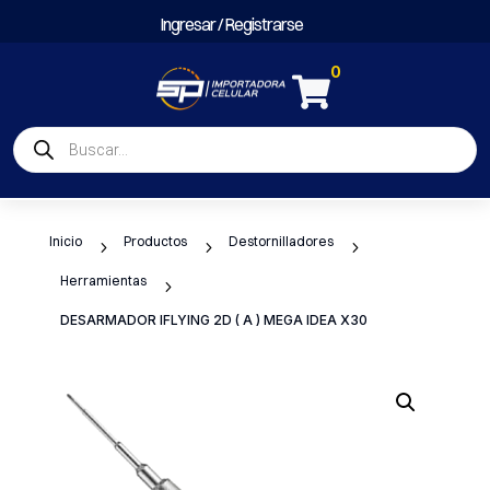
Ingresar / Registrarse
0

Búsqueda
de
productos
Inicio
Productos
Destornilladores
5
5
5
Herramientas
5
DESARMADOR IFLYING 2D ( A ) MEGA IDEA X30