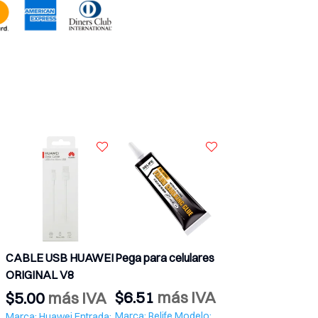
Pega para celulares
Cable usb
CABLE USB AKEK
UC10
$
13.11
más
$
5.36
más IVA
$
1.74
-
$
2.68
IVA
más IVA
Marca: MTK – One plus