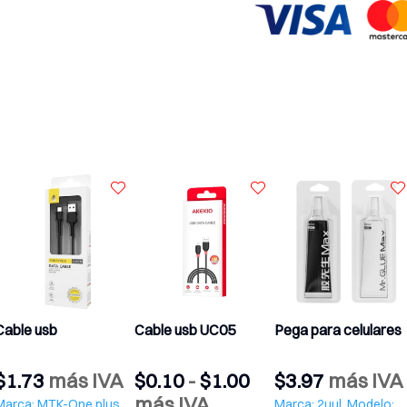
cantidad
Pega para celulares
Fuente de poder
Cable usb copia
Rango
$
1.50
-
$
2.40
$
114.10
más
$
1.00
más IVA
de
más IVA
IVA
Marca: Samsung