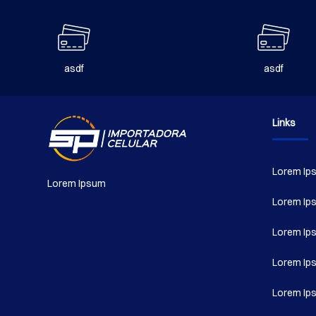
producto
asdf
asdf
Links
Lorem Ip
Lorem Ipsum
Lorem Ip
Lorem Ip
Lorem Ip
Lorem Ip