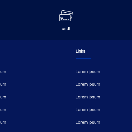
producto
asdf
Links
sum
Lorem Ipsum
sum
Lorem Ipsum
sum
Lorem Ipsum
sum
Lorem Ipsum
sum
Lorem Ipsum