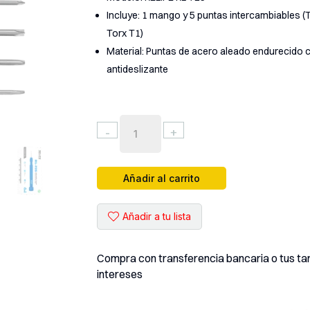
Incluye: 1 mango y 5 puntas intercambiables (Tri-
Torx T1)
Material: Puntas de acero aleado endurecido
antideslizante
DESARMADOR
-
+
RELIFE
CON
TORQUE
Añadir al carrito
REGULADO
(
Añadir a tu lista
RL-
725
)
Compra con transferencia bancaria o tus tarj
6
intereses
EN
1