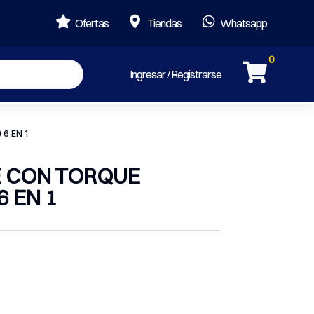



Ofertas
Tiendas
Whatsapp
0

Ingresar / Registrarse
6 EN 1
E CON TORQUE
6 EN 1