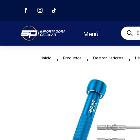
Búsqued
Menú
de
producto
Inicio
Productos
Destornilladores
He
5
5
5