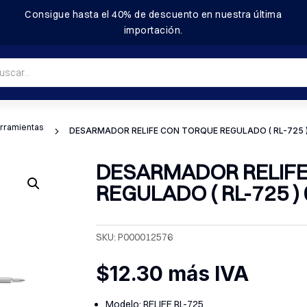
Consigue hasta el
40%
de descuento en nuestra última
importación.
a
s
rramientas
5
DESARMADOR RELIFE CON TORQUE REGULADO ( RL-725 ) 
DESARMADOR RELIF
REGULADO ( RL-725 ) 
SKU:
P000012576
$
12.30
más IVA
Modelo: RELIFE RL-725