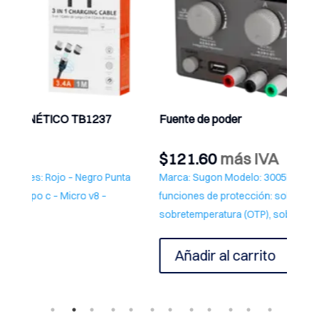
Fuente de poder
Cable 
$
121.60
más IVA
$
4.4
a
Marca: Sugon Modelo: 3005D 30V / 5A Múltiples
Marca:
funciones de protección: sobrecorriente (OCP),
Blanco
sobretemperatura (OTP), sobrepotencia (OPP).
Añ
Añadir al carrito