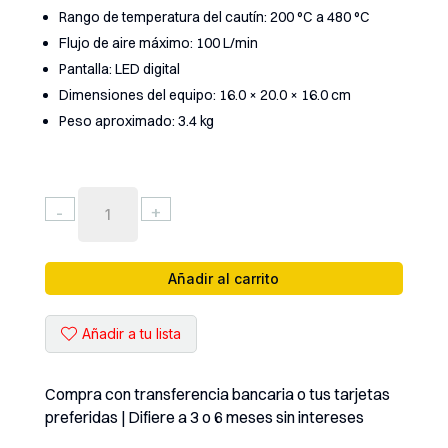
Rango de temperatura del cautín: 200 °C a 480 °C
Flujo de aire máximo: 100 L/min
Pantalla: LED digital
Dimensiones del equipo: 16.0 × 20.0 × 16.0 cm
Peso aproximado: 3.4 kg
ESTACION
-
+
DE
CALOR
2
Añadir al carrito
EN
1
Añadir a tu lista
QUICK
(
706W+
Compra con transferencia bancaria o tus tarjetas
)
preferidas | Difiere a 3 o 6 meses sin intereses
110V