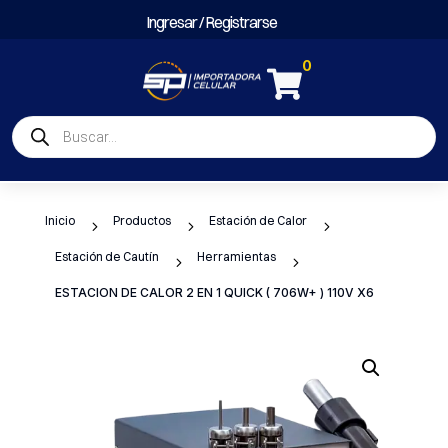
Ingresar / Registrarse
0

Búsqueda
de
productos
Inicio
Productos
Estación de Calor
5
5
5
Estación de Cautín
Herramientas
5
5
ESTACION DE CALOR 2 EN 1 QUICK ( 706W+ ) 110V X6