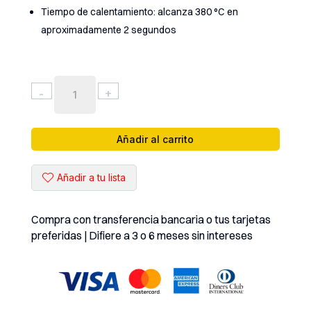
Tiempo de calentamiento: alcanza 380 °C en
aproximadamente 2 segundos
ESTACIÓN
-
+
DE
CAUTÍN
AIXUN
Añadir al carrito
+
1
Añadir a tu lista
PUNTA
C210
(
Compra con transferencia bancaria o tus tarjetas
T3BS-
preferidas | Difiere a 3 o 6 meses sin intereses
210
)
cantidad