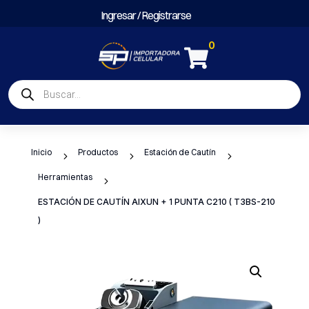
Ingresar / Registrarse
0

Búsqueda
de
productos
Inicio
Productos
Estación de Cautín
5
5
5
Herramientas
5
ESTACIÓN DE CAUTÍN AIXUN + 1 PUNTA C210 ( T3BS-210
)