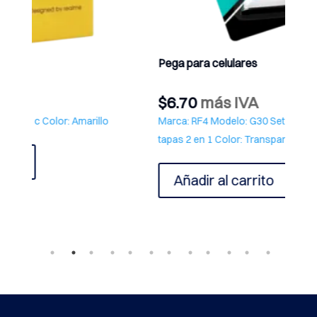
Pega para celulares
CABLE
$
6.70
más IVA
$
2.6
Marca: RF4 Modelo: G30 Set de pegas para marcos y
Marca: 
tapas 2 en 1 Color: Transparente – Negra
metros
Añadir al carrito
Añ