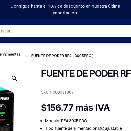
Consigue hasta el
40%
de descuento en nuestra última
importación.
a
s
erramientas
5
FUENTE DE PODER RF4 ( 3005PRO )
FUENTE DE PODER RF4
SKU:
P000011887
$
156.77
más IVA
Modelo: RF4 3005 PRO
Tipo: fuente de alimentación DC ajustable