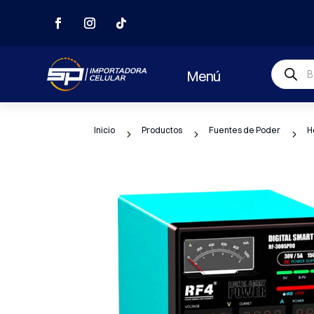
Búsqued
Menú
de
producto
Inicio
Productos
Fuentes de Poder
H
5
5
5