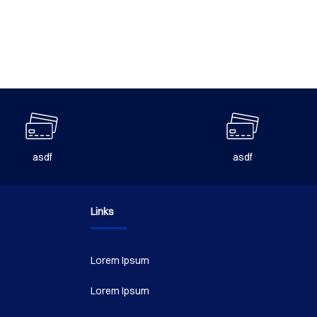
la
en
página
la
de
página
producto
de
producto
asdf
asdf
Links
Lorem Ipsum
Lorem Ipsum