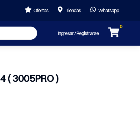



Ofertas
Tiendas
Whatsapp
0

Ingresar / Registrarse
 ( 3005PRO )