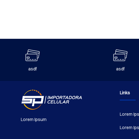
e
l
asdf
asdf
Links
Lorem Ip
Lorem Ipsum
Lorem Ip