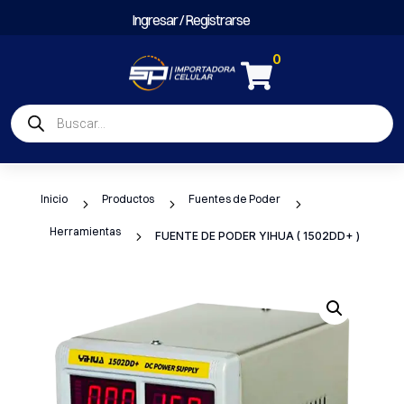
Ingresar / Registrarse
0

Búsqueda
de
productos
Inicio
Productos
Fuentes de Poder
5
5
5
Herramientas
5
FUENTE DE PODER YIHUA ( 1502DD+ )