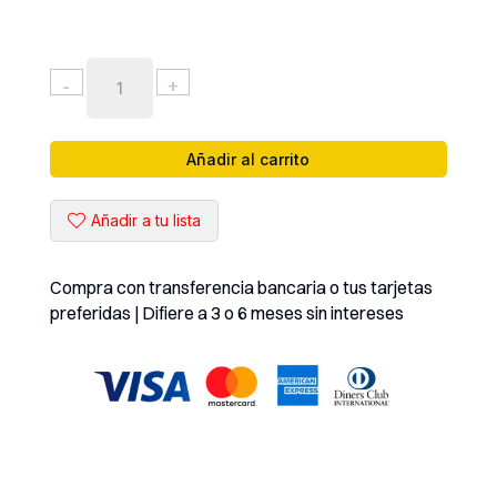
FUENTE
-
+
DE
PODER
YIHUA
Añadir al carrito
(
1502DD+
Añadir a tu lista
)
cantidad
Compra con transferencia bancaria o tus tarjetas
preferidas | Difiere a 3 o 6 meses sin intereses