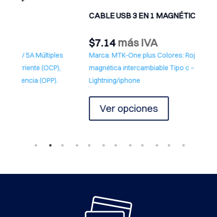
CABLE USB 3 EN 1 MAGNÉTICO TB1237
Cable 
$
7.14
más IVA
$
4.4
Marca: MTK-One plus Colores: Rojo – Negro Punta
Marca:
magnética intercambiable Tipo c – Micro v8 –
Blanco
Lightning/iphone
Este
Añ
producto
Ver opciones
tiene
múltiples
variantes.
Las
opciones
se
pueden
elegir