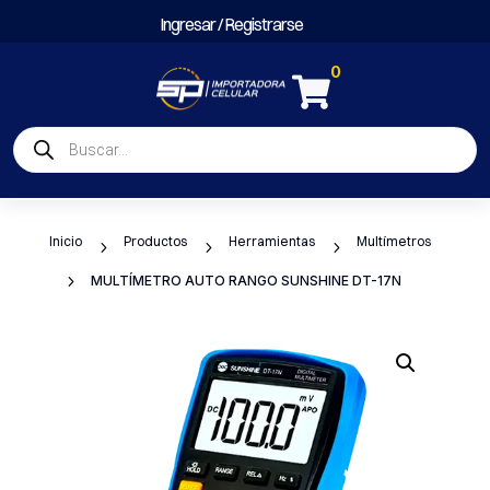
Ingresar / Registrarse
0

Búsqueda
de
productos
Inicio
Productos
Herramientas
Multímetros
5
5
5
5
MULTÍMETRO AUTO RANGO SUNSHINE DT-17N