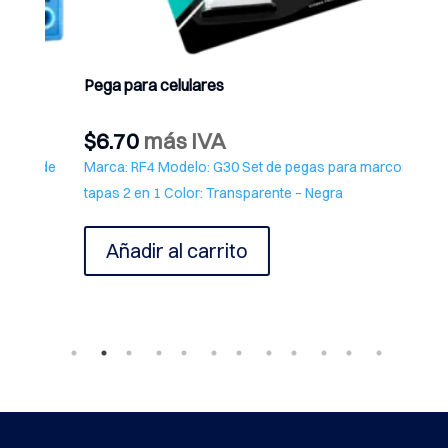
Pega para celulares
Cable 
$
6.70
más IVA
$
4.4
 de
Marca: RF4 Modelo: G30 Set de pegas para marcos y
Marca:
tapas 2 en 1 Color: Transparente – Negra
Blanco
Añadir al carrito
Añ