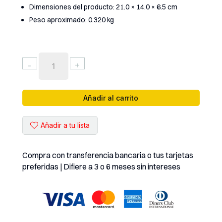
Dimensiones del producto: 21.0 × 14.0 × 6.5 cm
Peso aproximado: 0.320 kg
MULTÍMETRO
-
+
AUTO
RANGO
SUNSHINE
Añadir al carrito
DT-
17N
Añadir a tu lista
cantidad
Compra con transferencia bancaria o tus tarjetas
preferidas | Difiere a 3 o 6 meses sin intereses