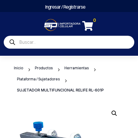
Ingresar / Registrarse
0

Búsqueda
de
productos
Inicio
Productos
Herramientas
5
5
5
Plataforma / Sujetadores
5
SUJETADOR MULTIFUNCIONAL RELIFE RL-601P