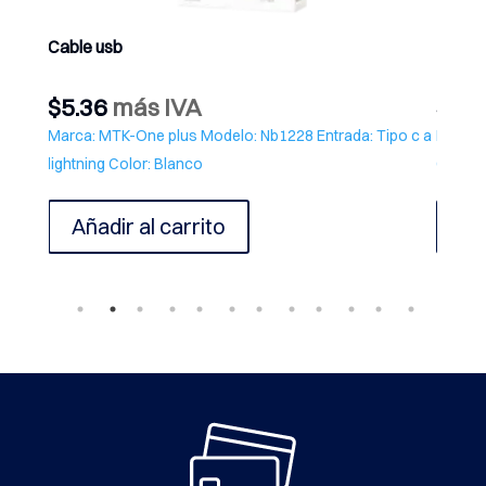
Cable usb
Pega p
$
5.36
más IVA
$
6.5
Marca: MTK-One plus Modelo: Nb1228 Entrada: Tipo c a
Marca:
lightning Color: Blanco
Color:
Añadir al carrito
Añ